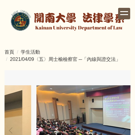
跳
到
主
要
內
容
區
首頁
学生活動
2021/04/09〈五〉周士榆檢察官 ─「內線與證交法」