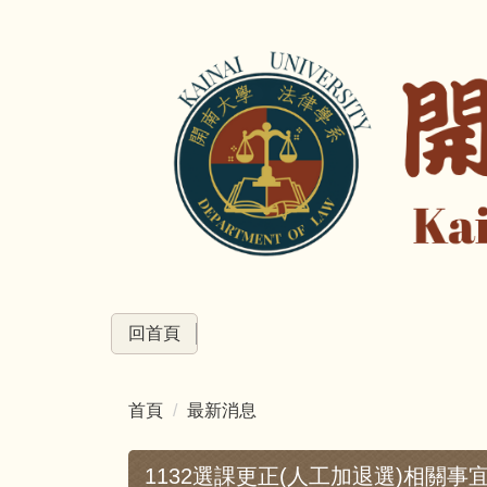
跳
到
主
要
內
容
區
回首頁
首頁
最新消息
1132選課更正(人工加退選)相關事