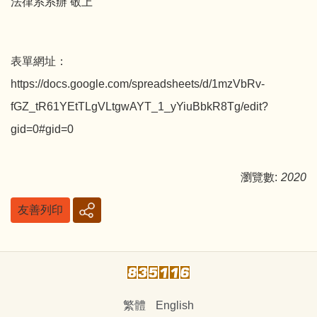
法律系系辦 敬上
表單網址：
https://docs.google.com/spreadsheets/d/1mzVbRv-
fGZ_tR61YEtTLgVLtgwAYT_1_yYiuBbkR8Tg/edit?
gid=0#gid=0
瀏覽數:
2020
友善列印
繁體
English