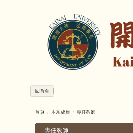
跳
到
主
要
內
容
區
回首頁
首頁
本系成員
專任教師
專任教師